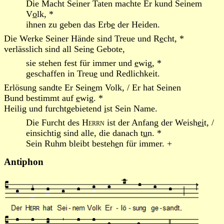
Die Macht Seiner Taten machte Er kund Seinem
V
o
lk, *
ihnen zu geben das Erb
e
der Heiden.
Die Werke Seiner Hände sind Treue und R
e
cht, *
verlässlich sind all Sein
e
Gebote,
sie stehen fest für immer und
e
wig, *
geschaffen in Treu
e
und Redlichkeit.
Erlösung sandte Er Sein
e
m Volk, / Er hat Seinen
Bund bestimmt auf
e
wig. *
Heilig und furchtgebietend
i
st Sein Name.
Die Furcht des
Herrn
ist der Anfang der Weish
ei
t, /
einsichtig sind alle, die danach t
u
n. *
Sein Ruhm bleibt besteh
e
n für immer. +
Antiphon