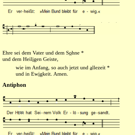
Ehre sei dem Vater und dem S
o
hne *
und dem Heil
i
gen Geiste,
wie im Anfang, so auch jetzt und
a
llezeit *
und in Ew
i
gkeit. Amen.
Antiphon