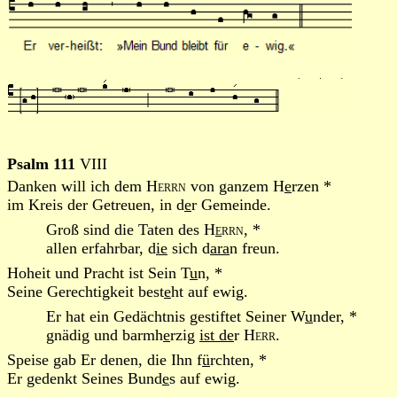
Psalm 111
VIII
Danken will ich dem
Herrn
von ganzem H
e
rzen *
im Kreis der Getreuen, in d
e
r Gemeinde.
Groß sind die Taten des
H
e
rrn
, *
allen erfahrbar, d
ie
sich d
ara
n freun.
Hoheit und Pracht ist Sein T
u
n, *
Seine Gerechtigkeit best
e
ht auf ewig.
Er hat ein Gedächtnis gestiftet Seiner W
u
nder, *
gnädig und barmh
e
rzig
ist de
r
Herr
.
Speise gab Er denen, die Ihn f
ü
rchten, *
Er gedenkt Seines Bund
e
s auf ewig.