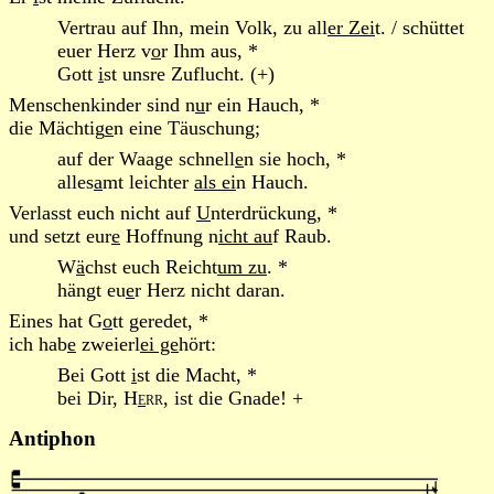
Vertrau auf Ihn, mein Volk, zu all
er Zei
t. / schüttet
euer Herz v
o
r Ihm aus, *
Gott
i
st unsre Zuflucht. (+)
Menschenkinder sind n
u
r ein Hauch, *
die Mächtig
e
n eine Täuschung;
auf der Waage schnell
e
n sie hoch, *
alles
a
mt leichter
als ei
n Hauch.
Verlasst euch nicht auf
U
nterdrückung, *
und setzt eur
e
Hoffnung n
icht au
f Raub.
W
ä
chst euch Reicht
um zu
. *
hängt eu
e
r Herz nicht daran.
Eines hat G
o
tt geredet, *
ich hab
e
zweierl
ei ge
hört:
Bei Gott
i
st die Macht, *
bei Dir,
H
e
rr
, ist die Gnade! +
Antiphon