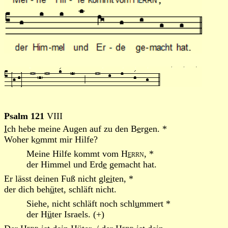
Psalm 121
VIII
I
ch hebe meine Augen auf zu den B
e
rgen. *
Woher k
o
mmt mir Hilfe?
Meine Hilfe kommt vom
H
e
rrn
, *
der Himmel und Erd
e
gemacht hat.
Er lässt deinen Fuß nicht gl
ei
ten, *
der dich beh
ü
tet, schläft nicht.
Siehe, nicht schläft noch schl
u
mmert *
der H
ü
ter Israels. (+)