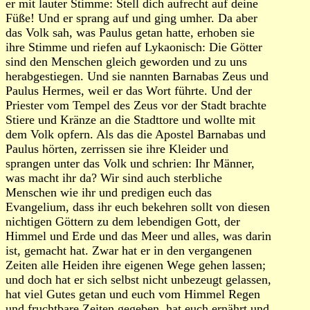
er mit lauter Stimme: Stell dich aufrecht auf deine
Füße! Und er sprang auf und ging umher. Da aber
das Volk sah, was Paulus getan hatte, erhoben sie
ihre Stimme und riefen auf Lykaonisch: Die Götter
sind den Menschen gleich geworden und zu uns
herabgestiegen. Und sie nannten Barnabas Zeus und
Paulus Hermes, weil er das Wort führte. Und der
Priester vom Tempel des Zeus vor der Stadt brachte
Stiere und Kränze an die Stadttore und wollte mit
dem Volk opfern. Als das die Apostel Barnabas und
Paulus hörten, zerrissen sie ihre Kleider und
sprangen unter das Volk und schrien: Ihr Männer,
was macht ihr da? Wir sind auch sterbliche
Menschen wie ihr und predigen euch das
Evangelium, dass ihr euch bekehren sollt von diesen
nichtigen Göttern zu dem lebendigen Gott, der
Himmel und Erde und das Meer und alles, was darin
ist, gemacht hat. Zwar hat er in den vergangenen
Zeiten alle Heiden ihre eigenen Wege gehen lassen;
und doch hat er sich selbst nicht unbezeugt gelassen,
hat viel Gutes getan und euch vom Himmel Regen
und fruchtbare Zeiten gegeben, hat euch ernährt und