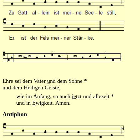
Ehre sei dem Vater
u
nd dem Sohne *
und dem H
ei
ligen Geiste,
wie im Anfang, so auch j
e
tzt und allezeit *
und in
E
wigkeit. Amen.
Antiphon