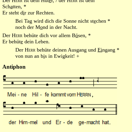
Der
Herr
ist dein Hüt
e
r, / der
Herr
ist dein
Sch
a
tten, *
Er steht d
i
r zur Rechten.
Bei Tag wird dich die Sonne nicht st
e
chen *
noch der M
o
nd in der Nacht.
Der
Herr
behüte dich vor allem B
ö
sen, *
Er behüt
e
dein Leben.
Der
Herr
behüte deinen Ausgang und
Ei
ngang *
von nun an b
i
s in Ewigkeit! +
Antiphon