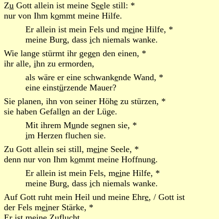
Z
u
Gott allein ist meine S
ee
le still: *
nur von Ihm k
o
mmt meine Hilfe.
Er allein ist mein Fels und m
ei
ne Hilfe, *
meine Burg, dass
i
ch niemals wanke.
Wie lange stürmt ihr geg
e
n den einen, *
ihr alle,
i
hn zu ermorden,
als wäre er eine schwank
e
nde Wand, *
eine einst
ü
rzende Mauer?
Sie planen, ihn von seiner Höh
e
zu stürzen, *
sie haben Gefall
e
n an der Lüge.
Mit ihrem M
u
nde segnen sie, *
i
m Herzen fluchen sie.
Zu Gott allein sei still, m
ei
ne Seele, *
denn nur von Ihm k
o
mmt meine Hoffnung.
Er allein ist mein Fels, m
ei
ne Hilfe, *
meine Burg, dass
i
ch niemals wanke.
Auf Gott ruht mein Heil und meine Ehr
e
, / Gott ist
der Fels m
ei
ner Stärke, *
Er
i
st meine Zuflucht.