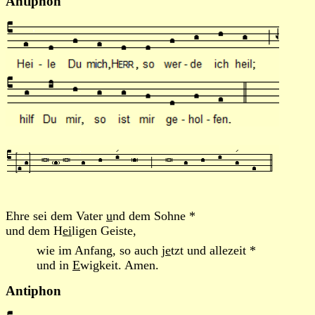
Antiphon
Ehre sei dem Vater
u
nd dem Sohne *
und dem H
ei
ligen Geiste,
wie im Anfang, so auch j
e
tzt und allezeit *
und in
E
wigkeit. Amen.
Antiphon