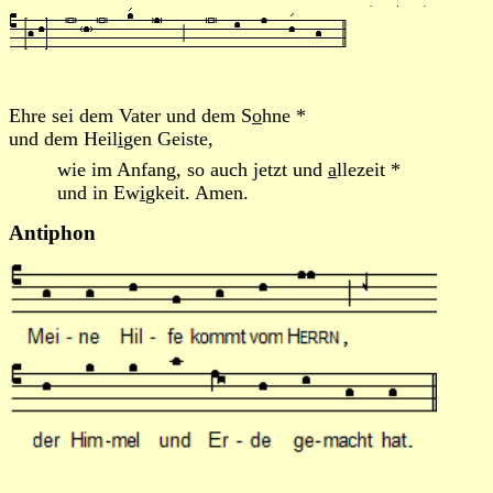
Ehre sei dem Vater und dem S
o
hne *
und dem Heil
i
gen Geiste,
wie im Anfang, so auch jetzt und
a
llezeit *
und in Ew
i
gkeit. Amen.
Antiphon