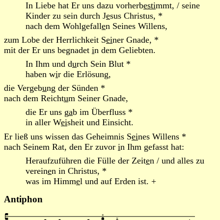
In Liebe hat Er uns dazu vorherb
esti
mmt, / seine
Kinder zu sein durch J
e
sus Christus, *
nach dem Wohlgefall
e
n Seines Willens,
zum Lobe der Herrlichkeit S
ei
ner Gnade, *
mit der Er uns begnadet
i
n dem Geliebten.
In Ihm und d
u
rch Sein Blut *
haben w
i
r die Erlösung,
die Vergeb
u
ng der Sünden *
nach dem Reicht
u
m Seiner Gnade,
die Er uns g
a
b im Überfluss *
in aller W
ei
sheit und Einsicht.
Er ließ uns wissen das Geheimnis S
ei
nes Willens *
nach Seinem Rat, den Er zuvor
i
n Ihm gefasst hat:
Heraufzuführen die Fülle der Zeit
e
n / und alles zu
verein
e
n in Christus, *
was im Himm
e
l und auf Erden ist. +
Antiphon