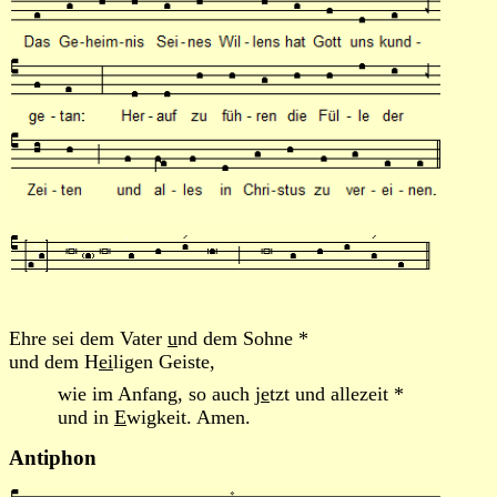
Ehre sei dem Vater
u
nd dem Sohne *
und dem H
ei
ligen Geiste,
wie im Anfang, so auch j
e
tzt und allezeit *
und in
E
wigkeit. Amen.
Antiphon