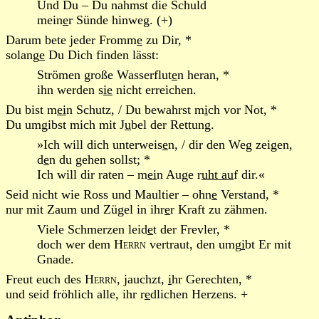
Und Du – Du nahmst die Schuld
mein
e
r Sünde hinweg. (+)
Darum bete jeder Fromm
e
zu Dir, *
solang
e
Du Dich finden lässt:
Strömen große Wasserflut
e
n heran, *
ihn werden s
ie
nicht erreichen.
Du bist m
ei
n Schutz, / Du bewahrst m
i
ch vor Not, *
Du umgibst mich mit J
u
bel der Rettung.
»Ich will dich unterweis
e
n, / dir den Weg zeigen,
d
e
n du gehen sollst; *
Ich will dir raten – m
ei
n Auge r
uht au
f dir.«
Seid nicht wie Ross und Maultier – ohn
e
Verstand, *
nur mit Zaum und Zügel in ihr
e
r Kraft zu zähmen.
Viele Schmerzen leid
e
t der Frevler, *
doch wer dem
Herrn
vertraut, den umg
i
bt Er mit
Gnade.
Freut euch des
Herrn
, jauchzt,
i
hr Gerechten, *
und seid fröhlich alle, ihr r
e
dlichen Herzens. +