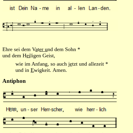
Ehre sei dem V
a
t
er u
nd dem Sohn *
und dem H
ei
ligen Geist,
wie im Anfang, so auch j
e
tzt und allezeit *
und in
E
wigkeit. Amen.
Antiphon