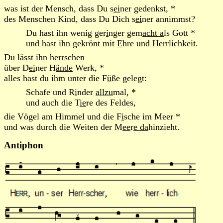
was ist der Mensch, dass Du s
ei
ner gedenkst, *
des Menschen Kind, dass Du Dich s
ei
ner annimmst?
Du hast ihn wenig ger
i
nger gem
acht a
ls Gott *
und hast ihn gekrönt mit
E
hre und Herrlichkeit.
Du lässt ihn herrschen
über D
ei
ner H
ände
Werk, *
alles hast du ihm unter die F
ü
ße gelegt:
Schafe und R
i
nder
allzu
mal, *
und auch die T
ie
re des Feldes,
die Vögel am Himmel und die F
i
sche im Meer *
und was durch die Weiten der M
ee
r
e da
hinzieht.
Antiphon