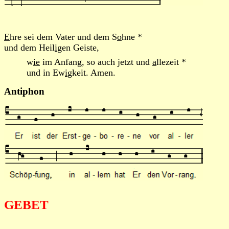
E
hre sei dem Vater und dem S
o
hne *
und dem Heil
i
gen Geiste,
w
ie
im Anfang, so auch jetzt und
a
llezeit *
und in Ew
i
gkeit. Amen.
Antiphon
GEBET