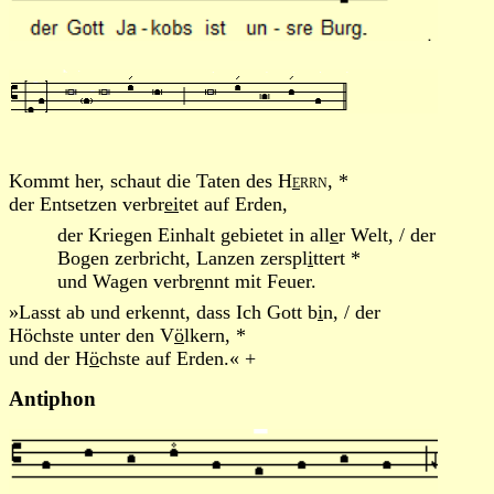
Kommt her, schaut die Taten des
H
e
rrn
, *
der Entsetzen verbr
ei
tet auf Erden,
der Kriegen Einhalt gebietet in all
e
r Welt, / der
Bogen zerbricht, Lanzen zerspl
i
ttert *
und Wagen verbr
e
nnt mit Feuer.
»Lasst ab und erkennt, dass Ich Gott b
i
n, / der
Höchste unter den V
ö
lkern, *
und der H
ö
chste auf Erden.« +
Antiphon