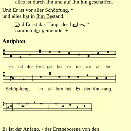
alles ist durch Ihn und auf Ihn h
i
n geschaffen.
U
nd Er ist vor aller Sch
ö
pfung, *
und alles h
a
t in
Ihm Be
stand.
U
nd Er ist das Haupt des L
ei
bes, *
nämlich d
e
r gemeinde. +
Antiphon
E
r ist der Anf
a
ng, / der Erstgeborene von den