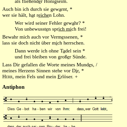
als fließend
e
r Honigseim.
Auch bin ich durch sie gew
a
rnt, *
wer sie hält, h
a
t r
eiche
n Lohn.
Wer wird seiner Fehler gew
a
hr? *
Von unbewusst
e
n spr
ich mi
ch frei!
Bewahr mich auch vor Verm
e
ssenen, *
lass sie doch nicht über m
i
ch herrschen.
Dann werde ich ohne T
a
del sein *
und frei bleiben von groß
e
r Sünde.
Lass Dir gefallen die Worte meines Mund
e
s, /
meines Herzens Sinnen stehe vor D
i
r, *
Herr
, mein Fels und mein
E
rlöser. +
Antiphon