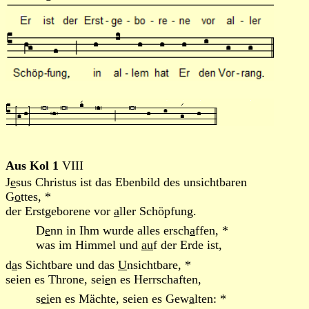
Aus Kol 1
VIII
J
e
sus Christus ist das Ebenbild des unsichtbaren
G
o
ttes, *
der Erstgeborene vor
a
ller Schöpfung.
D
e
nn in Ihm wurde alles ersch
a
ffen, *
was im Himmel und
au
f der Erde ist,
d
a
s Sichtbare und das
U
nsichtbare, *
seien es Throne, sei
e
n es Herrschaften,
s
ei
en es Mächte, seien es Gew
a
lten: *