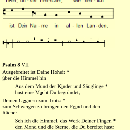
Psalm 8
VII
Ausgebreitet ist D
ei
ne Hoheit *
ü
ber die Himmel hin!
Aus dem Mund der K
i
nder und Säuglinge *
hast eine M
a
cht Du begründet,
Deinen G
e
gnern zum Trotz: *
zum Schweigen zu bringen den F
ei
nd und den
Rächer.
Seh ich die Himmel, das W
e
rk Deiner Finger, *
den Mond und die Sterne, die D
u
bereitet hast: