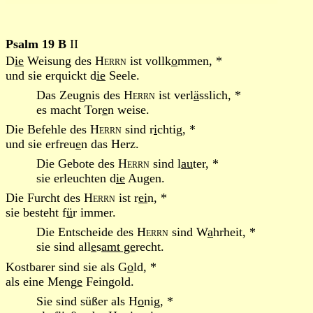
Psalm 19 B
II
D
ie
Weisung des
Herrn
ist vollk
o
mmen, *
und sie erquickt d
ie
Seele.
Das Zeugnis des
Herrn
ist verl
ä
sslich, *
es macht Tor
e
n weise.
Die Befehle des
Herrn
sind r
i
chtig, *
und sie erfreu
e
n das Herz.
Die Gebote des
Herrn
sind l
au
ter, *
sie erleuchten d
ie
Augen.
Die Furcht des
Herrn
ist r
ei
n, *
sie besteht f
ü
r immer.
Die Entscheide des
Herrn
sind W
a
hrheit, *
sie sind all
e
s
amt ge
recht.
Kostbarer sind sie als G
o
ld, *
als eine Meng
e
Feingold.
Sie sind süßer als H
o
nig, *