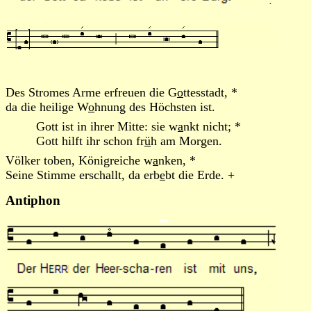
Des Stromes Arme erfreuen die G
o
ttesstadt, *
da die heilige W
o
hnung des Höchsten ist.
Gott ist in ihrer Mitte: sie w
a
nkt nicht; *
Gott hilft ihr schon fr
ü
h am Morgen.
Völker toben, Königreiche w
a
nken, *
Seine Stimme erschallt, da erb
e
bt die Erde. +
Antiphon