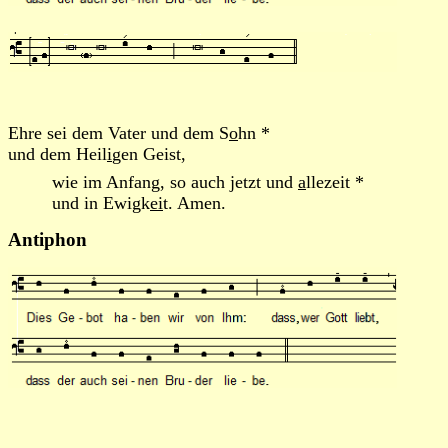
Ehre sei dem Vater und dem S
o
hn *
und dem Heil
i
gen Geist,
wie im Anfang, so auch jetzt und
a
llezeit *
und in Ewigk
ei
t. Amen.
Antiphon