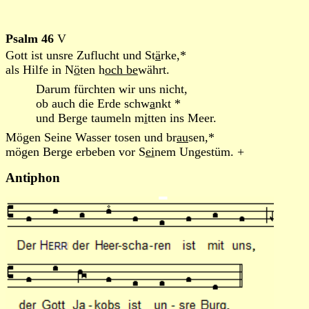
Psalm 46
V
Gott ist unsre Zuflucht und St
ä
rke,*
als Hilfe in N
ö
ten h
och be
währt.
Darum fürchten wir uns nicht,
ob auch die Erde schw
a
nkt *
und Berge taumeln m
i
tten ins Meer.
Mögen Seine Wasser tosen und br
au
sen,*
mögen Berge erbeben vor S
ei
nem Ungestüm. +
Antiphon