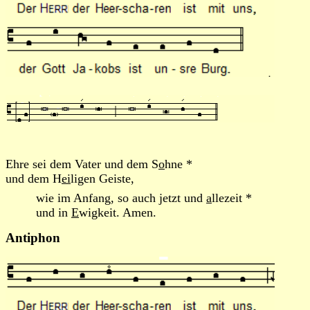
Ehre sei dem Vater und dem S
o
hne *
und dem H
ei
ligen Geiste,
wie im Anfang, so auch jetzt und
a
llezeit *
und in
E
wigkeit. Amen.
Antiphon