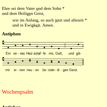
Ehre sei dem Vater
u
nd dem Sohn *
und dem Heilig
e
n Geist,
wie im Anfang, so auch j
e
tzt und allezeit *
und in Ewigk
ei
t. Amen.
Antiphon
Wochenpsalm