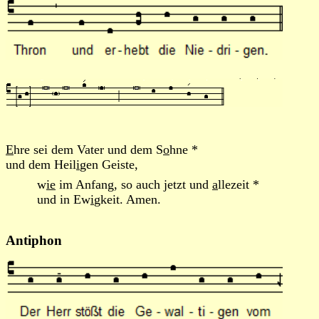
E
hre sei dem Vater und dem S
o
hne *
und dem Heil
i
gen Geiste,
w
ie
im Anfang, so auch jetzt und
a
llezeit *
und in Ew
i
gkeit. Amen.
Antiphon