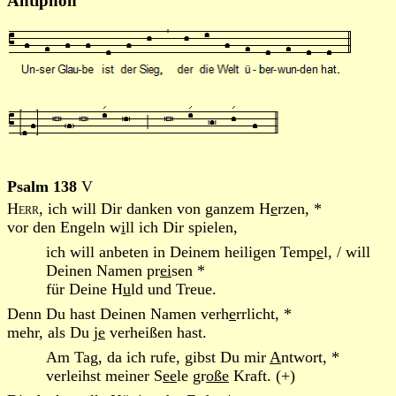
Antiphon
Psalm 138
V
Herr
, ich will Dir danken von ganzem H
e
rzen, *
vor den Engeln w
i
ll ich Dir spielen,
ich will anbeten in Deinem heiligen Temp
e
l, / will
Deinen Namen pr
ei
sen *
für Deine H
u
ld und Treue.
Denn Du hast Deinen Namen verh
e
rrlicht, *
mehr, als Du j
e
verheißen hast.
Am Tag, da ich rufe, gibst Du mir
A
ntwort, *
verleihst meiner S
ee
le gr
oße
Kraft. (+)