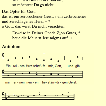
so möchtest Du
e
s nicht.
Das Opfer für Gott,
das ist ein zerbrochen
e
r Geist, / ein zerbrochenes
und zerschlag
e
nes Herz: – *
o Gott, das wirst Du nicht v
e
rachten.
Erweise in Deiner Gnade Z
i
on Gutes, *
baue die Mauern Jerusal
e
ms auf. +
Antiphon