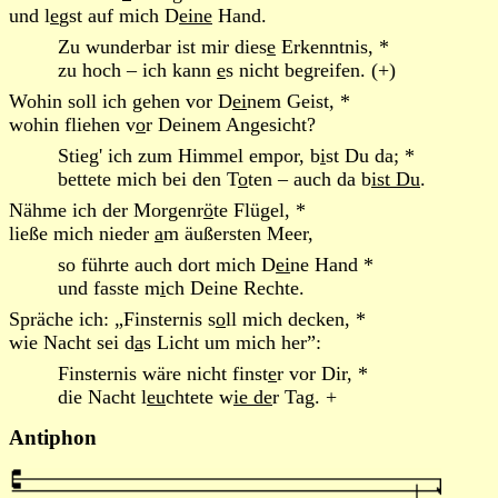
und l
e
gst auf mich D
eine
Hand.
Zu wunderbar ist mir dies
e
Erkenntnis, *
zu hoch – ich kann
e
s nicht begreifen. (+)
Wohin soll ich gehen vor D
ei
nem Geist, *
wohin fliehen v
o
r Deinem Angesicht?
Stieg' ich zum Himmel empor, b
i
st Du da; *
bettete mich bei den T
o
ten – auch da b
ist Du
.
Nähme ich der Morgenr
ö
te Flügel, *
ließe mich nieder
a
m äußersten Meer,
so führte auch dort mich D
ei
ne Hand *
und fasste m
i
ch Deine Rechte.
Spräche ich: „Finsternis s
o
ll mich decken, *
wie Nacht sei d
a
s Licht um mich her”:
Finsternis wäre nicht finst
e
r vor Dir, *
die Nacht l
eu
chtete w
ie de
r Tag. +
Antiphon