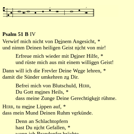
Psalm 51 B
IV
Verwirf mich nicht von D
ei
nem Angesicht, *
und nimm Deinen heiligen Geist n
i
cht von mir!
Erfreue mich wieder mit D
ei
ner Hilfe, *
und rüste mich aus mit einem willig
e
n Geist!
Dann will ich die Frevler Deine W
e
ge lehren, *
damit die Sünder umkehren z
u
Dir.
Befrei mich von Blutschuld,
Herr
,
Du Gott m
ei
nes Heils, *
dass meine Zunge Deine Gerechtigk
ei
t rühme.
Herr
, tu m
ei
ne Lippen auf, *
dass mein Mund Deinen Ruhm v
e
rkünde.
Denn an Schlachtopfern
hast Du n
i
cht Gefallen, *
wenn ich Brandopfer brächte,