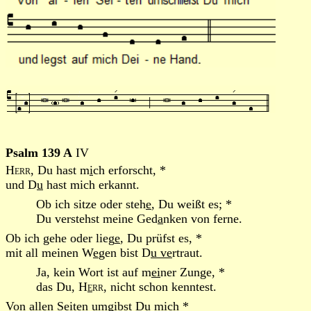
Psalm 139 A
IV
Herr
, Du hast m
i
ch erforscht, *
und D
u
hast mich erkannt.
Ob ich sitze oder steh
e
, Du weißt es; *
Du verstehst meine Ged
a
nken von ferne.
Ob ich gehe oder lieg
e
, Du prüfst es, *
mit all meinen W
e
gen bist D
u ve
rtraut.
Ja, kein Wort ist auf m
ei
ner Zunge, *
das Du,
H
e
rr
, nicht schon kenntest.
Von allen Seit
e
n umgibst Du mich *