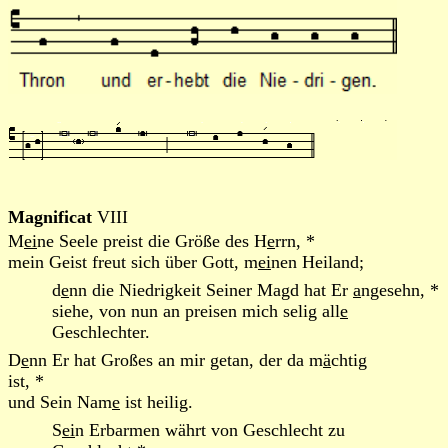
Magnificat
VIII
M
ei
ne Seele preist die Größe des H
e
rrn, *
mein Geist freut sich über Gott, m
ei
nen Heiland;
d
e
nn die Niedrigkeit Seiner Magd hat Er
a
ngesehn, *
siehe, von nun an preisen mich selig all
e
Geschlechter.
D
e
nn Er hat Großes an mir getan, der da m
ä
chtig
ist, *
und Sein Nam
e
ist heilig.
S
ei
n Erbarmen währt von Geschlecht zu