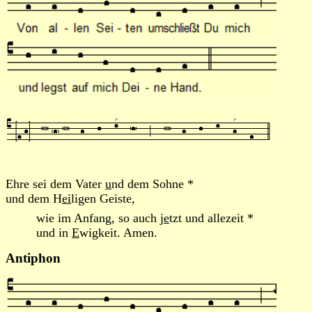
Ehre sei dem Vater
u
nd dem Sohne *
und dem H
ei
ligen Geiste,
wie im Anfang, so auch j
e
tzt und allezeit *
und in
E
wigkeit. Amen.
Antiphon