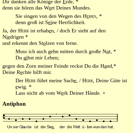
Dir danken alle Könige der
E
rde, *
denn sie hören das W
o
rt Deines Mundes.
Sie singen von den Wegen des
H
e
rrn
, *
denn groß ist S
ei
ne Herrlichkeit.
Ja, der
Herr
ist erhab
e
n, / doch Er sieht auf den
N
ie
drigen *
und erkennt den St
o
lzen von ferne.
Muss ich auch gehn mitten durch große N
o
t, *
Du g
i
bst mir Leben;
gegen den Zorn meiner Feinde reckst Du die H
a
nd,*
Deine R
e
chte hilft mir.
Der
Herr
führt meine Sach
e
, /
Herr
, Deine Güte ist
e
wig. *
Lass nicht ab vom W
e
rk Deiner Hände. +
Antiphon