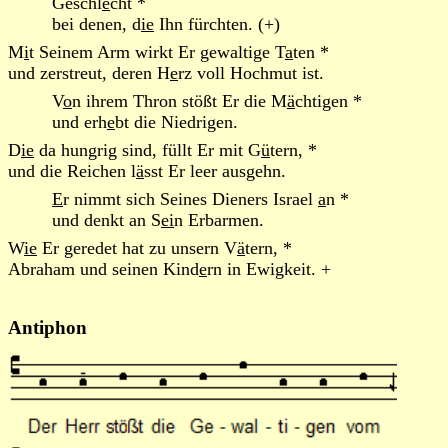
Geschl
e
cht *
bei denen, d
ie
Ihn fürchten. (+)
M
i
t Seinem Arm wirkt Er gewaltige T
a
ten *
und zerstreut, deren H
e
rz voll Hochmut ist.
V
o
n ihrem Thron stößt Er die M
ä
chtigen *
und erh
e
bt die Niedrigen.
D
ie
da hungrig sind, füllt Er mit G
ü
tern, *
und die Reichen l
ä
sst Er leer ausgehn.
E
r nimmt sich Seines Dieners Israel
a
n *
und denkt an S
ei
n Erbarmen.
W
ie
Er geredet hat zu unsern V
ä
tern, *
Abraham und seinen Kind
e
rn in Ewigkeit. +
Antiphon