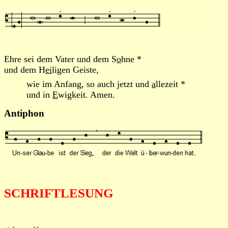
Ehre sei dem Vater und dem S
o
hne *
und dem H
ei
ligen Geiste,
wie im Anfang, so auch jetzt und
a
llezeit *
und in
E
wigkeit. Amen.
Antiphon
SCHRIFTLESUNG