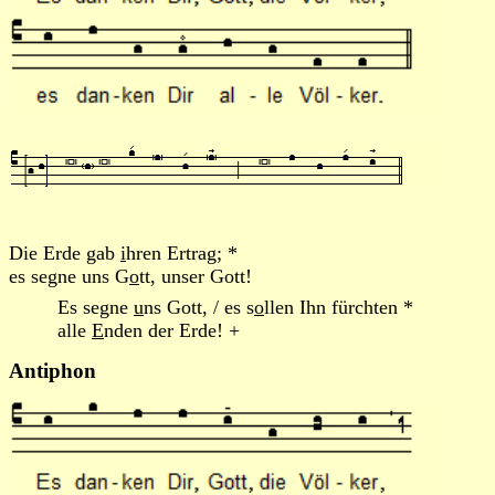
Die Erde gab
i
hren Ertrag; *
es segne uns G
o
tt, unser Gott!
Es segne
u
ns Gott, / es s
o
llen Ihn fürchten *
alle
E
nden der Erde! +
Antiphon