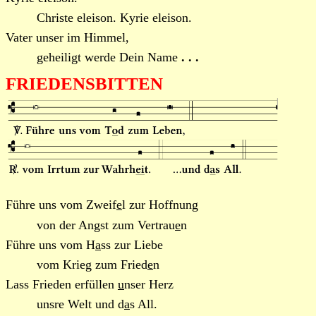
Christe eleison. Kyrie eleison.
Vater unser im Himmel,
geheiligt werde Dein Name
. . .
FRIEDENSBITTEN
Führe uns vom Zweif
e
l zur Hoffnung
von der Angst zum Vertrau
e
n
Führe uns vom H
a
ss zur Liebe
vom Krieg zum Fried
e
n
Lass Frieden erfüllen
u
nser Herz
unsre Welt und d
a
s All.