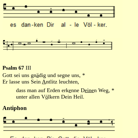
Psalm 67
III
Gott sei uns gn
ä
dig und segne uns, *
Er lasse uns Sein
A
ntlitz leuchten,
dass man auf Erden erk
e
nne D
eine
n Weg, *
unter allen V
ö
lkern Dein Heil.
Antiphon