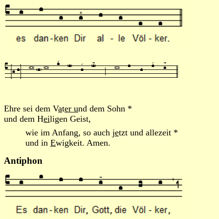
Ehre sei dem V
a
t
er u
nd dem Sohn *
und dem H
ei
ligen Geist,
wie im Anfang, so auch j
e
tzt und allezeit *
und in
E
wigkeit. Amen.
Antiphon