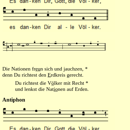
Die Nationen fr
eu
n sich und jauchzen, *
denn Du richtest den
E
rdkreis gerecht.
Du richtest die V
ö
lker mit Recht *
und lenkst die Nat
io
nen auf Erden.
Antiphon