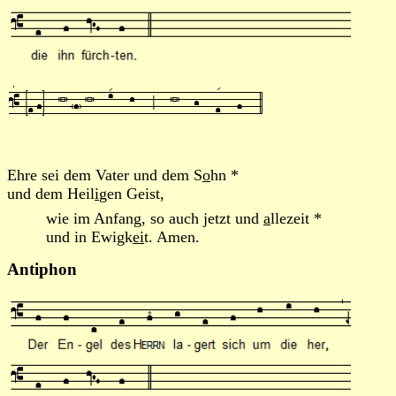
Ehre sei dem Vater und dem S
o
hn *
und dem Heil
i
gen Geist,
wie im Anfang, so auch jetzt und
a
llezeit *
und in Ewigk
ei
t. Amen.
Antiphon