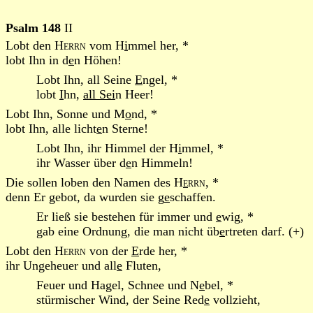
Psalm 148
II
Lobt den
Herrn
vom H
i
mmel her, *
lobt Ihn in d
e
n Höhen!
Lobt Ihn, all Seine
E
ngel, *
lobt
I
hn,
all Sei
n Heer!
Lobt Ihn, Sonne und M
o
nd, *
lobt Ihn, alle licht
e
n Sterne!
Lobt Ihn, ihr Himmel der H
i
mmel, *
ihr Wasser über d
e
n Himmeln!
Die sollen loben den Namen des
H
e
rrn
, *
denn Er gebot, da wurden sie g
e
schaffen.
Er ließ sie bestehen für immer und
e
wig, *
gab eine Ordnung, die man nicht üb
e
rtreten darf. (+)
Lobt den
Herrn
von der
E
rde her, *
ihr Ungeheuer und all
e
Fluten,
Feuer und Hagel, Schnee und N
e
bel, *
stürmischer Wind, der Seine Red
e
vollzieht,