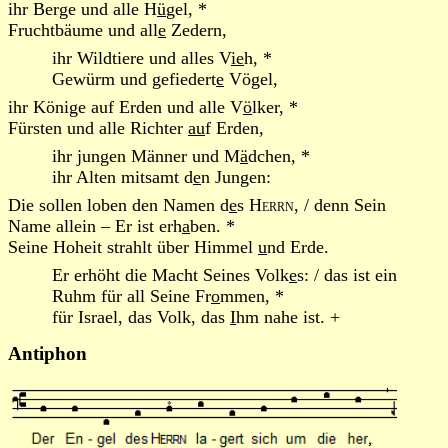
ihr Berge und alle H
ü
gel, *
Fruchtbäume und all
e
Zedern,
ihr Wildtiere und alles V
ie
h, *
Gewürm und gefiedert
e
Vögel,
ihr Könige auf Erden und alle V
ö
lker, *
Fürsten und alle Richter
au
f Erden,
ihr jungen Männer und M
ä
dchen, *
ihr Alten mitsamt d
e
n Jungen:
Die sollen loben den Namen d
e
s
Herrn
, / denn Sein
Name allein – Er ist erh
a
ben. *
Seine Hoheit strahlt über Himmel
u
nd Erde.
Er erhöht die Macht Seines Volk
e
s: / das ist ein
Ruhm für all Seine Fr
o
mmen, *
für Israel, das Volk, das
I
hm nahe ist. +
Antiphon