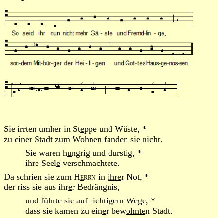
Sie irrten umher in St
e
ppe und Wüste, *
zu einer Stadt zum Wohnen f
a
nden sie nicht.
Sie waren h
u
ngrig und durstig, *
ihre Seel
e
verschmachtete.
Da schrien sie zum
H
e
rrn
in
ihre
r Not, *
der riss sie aus ihr
e
r Bedrängnis,
und führte sie auf r
i
chtigem Wege, *
dass sie kamen zu ein
e
r bew
ohnte
n Stadt.