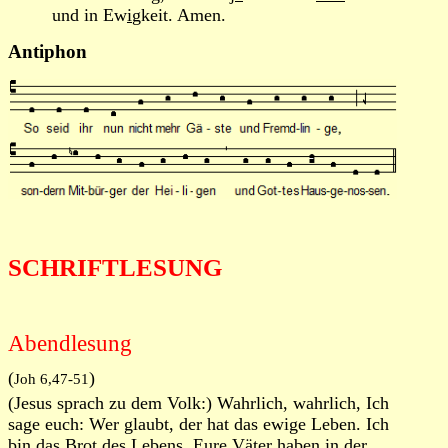
und in Ew
i
gkeit. Amen.
Antiphon
SCHRIFTLESUNG
Abendlesung
(
)
Joh 6,47-51
(Jesus sprach zu dem Volk:) Wahrlich, wahrlich, Ich
sage euch: Wer glaubt, der hat das ewige Leben. Ich
bin das Brot des Lebens. Eure Väter haben in der