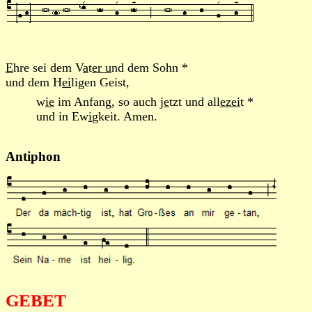
E
hre sei dem V
a
t
er u
nd dem Sohn *
und dem H
ei
ligen Geist,
w
ie
im Anfang, so auch j
e
tzt und all
ezei
t *
und in Ew
i
gkeit. Amen.
Antiphon
GEBET