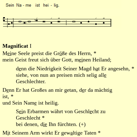
Magnificat
I
M
ei
ne Seele preist die Gr
ö
ße des Herrn, *
mein Geist freut sich über Gott, m
ei
nen Heiland;
d
e
nn die Niedrigkeit Seiner Magd h
a
t Er angesehn, *
siehe, von nun an preisen mich selig all
e
Geschlechter.
D
e
nn Er hat Großes an mir getan, d
e
r da mächtig
ist, *
und Sein Nam
e
ist heilig.
S
ei
n Erbarmen währt von Geschl
e
cht zu
Geschlecht *
bei denen, d
ie
Ihn fürchten. (+)
M
i
t Seinem Arm wirkt Er gew
a
ltige Taten *