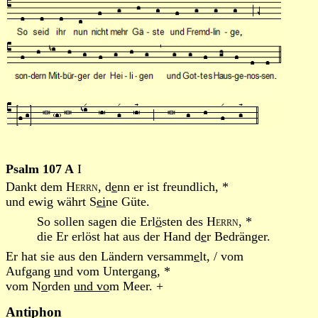
Psalm 107 A
I
Dankt dem
Herrn
, d
e
nn er ist freundlich, *
und ewig währt S
ei
ne Güte.
So sollen sagen die Erl
ö
sten des
Herrn
, *
die Er erlöst hat aus der Hand d
e
r Bedränger.
Er hat sie aus den Ländern versamm
e
lt, / vom
Aufgang
u
nd vom Untergang, *
vom N
o
rden
und vo
m Meer. +
Antiphon