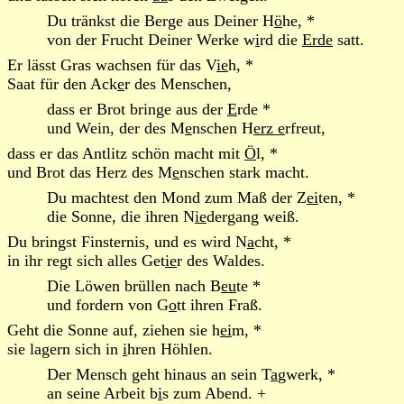
Du tränkst die Berge aus Deiner H
ö
he, *
von der Frucht Deiner Werke w
i
rd die
Erde
satt.
Er lässt Gras wachsen für das V
ie
h, *
Saat für den Ack
e
r des Menschen,
dass er Brot bringe aus der
E
rde *
und Wein, der des M
e
nschen H
erz e
rfreut,
dass er das Antlitz schön macht mit
Ö
l, *
und Brot das Herz des M
e
nschen stark macht.
Du machtest den Mond zum Maß der Z
ei
ten, *
die Sonne, die ihren N
ie
dergang weiß.
Du bringst Finsternis, und es wird N
a
cht, *
in ihr regt sich alles Get
ie
r des Waldes.
Die Löwen brüllen nach B
eu
te *
und fordern von G
o
tt ihren Fraß.
Geht die Sonne auf, ziehen sie h
ei
m, *
sie lagern sich in
i
hren Höhlen.
Der Mensch geht hinaus an sein T
a
gwerk, *
an seine Arbeit b
i
s zum Abend. +