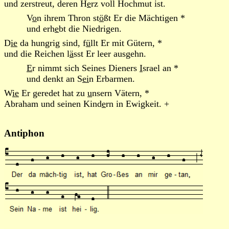
und zerstreut, deren H
e
rz voll Hochmut ist.
V
o
n ihrem Thron st
ö
ßt Er die Mächtigen *
und erh
e
bt die Niedrigen.
D
ie
da hungrig sind, f
ü
llt Er mit Gütern, *
und die Reichen l
ä
sst Er leer ausgehn.
E
r nimmt sich Seines Dieners
I
srael an *
und denkt an S
ei
n Erbarmen.
W
ie
Er geredet hat zu
u
nsern Vätern, *
Abraham und seinen Kind
e
rn in Ewigkeit. +
Antiphon