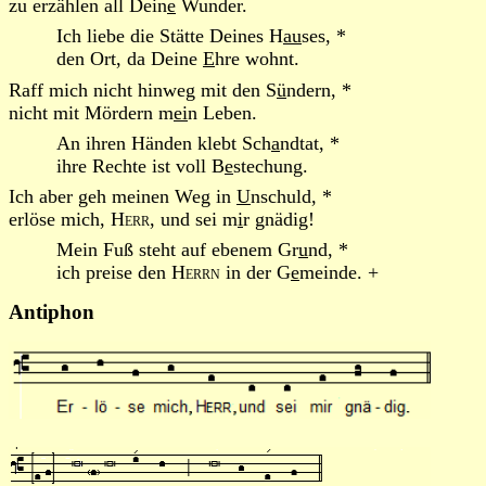
zu erzählen all Dein
e
Wunder.
Ich liebe die Stätte Deines H
au
ses, *
den Ort, da Deine
E
hre wohnt.
Raff mich nicht hinweg mit den S
ü
ndern, *
nicht mit Mördern m
ei
n Leben.
An ihren Händen klebt Sch
a
ndtat, *
ihre Rechte ist voll B
e
stechung.
Ich aber geh meinen Weg in
U
nschuld, *
erlöse mich,
Herr
, und sei m
i
r gnädig!
Mein Fuß steht auf ebenem Gr
u
nd, *
ich preise den
Herrn
in der G
e
meinde. +
Antiphon