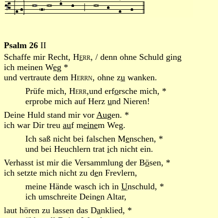
Psalm 26
II
Schaffe mir Recht,
H
e
rr
, / denn ohne Schuld ging
ich meinen W
e
g *
und vertraute dem
Herrn
, ohne z
u
wanken.
Prüfe mich,
Herr
,und erf
o
rsche mich, *
erprobe mich auf Herz
u
nd Nieren!
Deine Huld stand mir vor
Au
gen. *
ich war Dir treu
au
f m
eine
m Weg.
Ich saß nicht bei falschen M
e
nschen, *
und bei Heuchlern trat
i
ch nicht ein.
Verhasst ist mir die Versammlung der B
ö
sen, *
ich setzte mich nicht zu d
e
n Frevlern,
meine Hände wasch ich in
U
nschuld, *
ich umschreite Dein
e
n Altar,
laut hören zu lassen das D
a
nklied, *