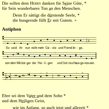
Die sollen dem
Herrn
danken für S
ei
ne Güte, *
für Sein wunderbares Tun
a
n den Menschen.
Denn Er sättigt die d
ü
rstende Seele, *
die hungernde füllt
E
r mit Gutem. +
Antiphon
Ehre sei dem V
a
t
er u
nd dem Sohn *
und dem H
ei
ligen Geist,
wie im Anfang, so auch j
e
tzt und all
ezei
t *