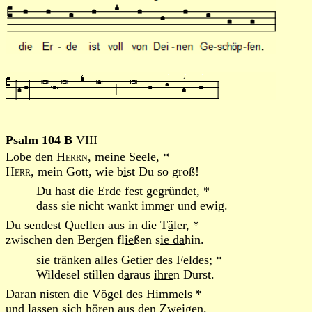
Psalm 104 B
VIII
Lobe den
Herrn
, meine S
ee
le, *
Herr
, mein Gott, wie b
i
st Du so groß!
Du hast die Erde fest gegr
ü
ndet, *
dass sie nicht wankt imm
e
r und ewig.
Du sendest Quellen aus in die T
ä
ler, *
zwischen den Bergen fl
ie
ßen s
ie da
hin.
sie tränken alles Getier des F
e
ldes; *
Wildesel stillen d
a
raus
ihre
n Durst.
Daran nisten die Vögel des H
i
mmels *
und lassen sich hören
au
s den Zweigen.