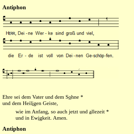
Antiphon
Ehre sei dem Vater und dem S
o
hne *
und dem Heil
i
gen Geiste,
wie im Anfang, so auch jetzt und
a
llezeit *
und in Ew
i
gkeit. Amen.
Antiphon