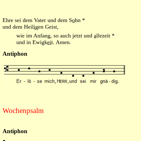
Ehre sei dem Vater und dem S
o
hn *
und dem Heil
i
gen Geist,
wie im Anfang, so auch jetzt und
a
llezeit *
und in Ewigk
ei
t. Amen.
Antiphon
Wochenpsalm
Antiphon