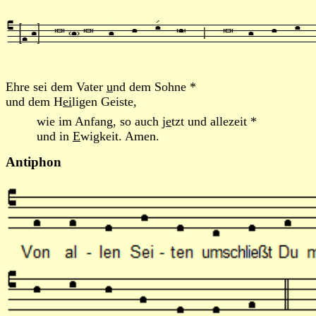
Ehre sei dem Vater
u
nd dem Sohne *
und dem H
ei
ligen Geiste,
wie im Anfang, so auch j
e
tzt und allezeit *
und in
E
wigkeit. Amen.
Antiphon