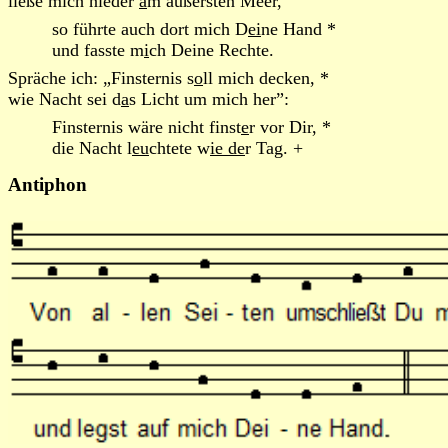
ließe mich nieder
a
m äußersten Meer,
so führte auch dort mich D
ei
ne Hand *
und fasste m
i
ch Deine Rechte.
Spräche ich: „Finsternis s
o
ll mich decken, *
wie Nacht sei d
a
s Licht um mich her”:
Finsternis wäre nicht finst
e
r vor Dir, *
die Nacht l
eu
chtete w
ie de
r Tag. +
Antiphon