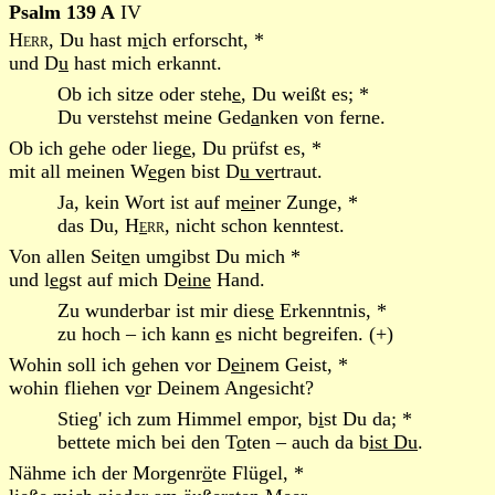
Psalm 139 A
IV
Herr
, Du hast m
i
ch erforscht, *
und D
u
hast mich erkannt.
Ob ich sitze oder steh
e
, Du weißt es; *
Du verstehst meine Ged
a
nken von ferne.
Ob ich gehe oder lieg
e
, Du prüfst es, *
mit all meinen W
e
gen bist D
u ve
rtraut.
Ja, kein Wort ist auf m
ei
ner Zunge, *
das Du,
H
e
rr
, nicht schon kenntest.
Von allen Seit
e
n umgibst Du mich *
und l
e
gst auf mich D
eine
Hand.
Zu wunderbar ist mir dies
e
Erkenntnis, *
zu hoch – ich kann
e
s nicht begreifen. (+)
Wohin soll ich gehen vor D
ei
nem Geist, *
wohin fliehen v
o
r Deinem Angesicht?
Stieg' ich zum Himmel empor, b
i
st Du da; *
bettete mich bei den T
o
ten – auch da b
ist Du
.
Nähme ich der Morgenr
ö
te Flügel, *