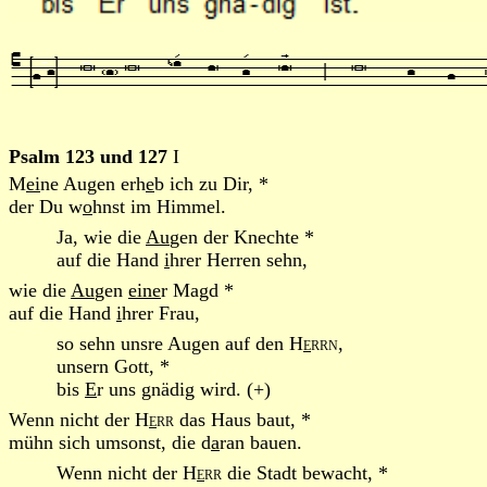
Psalm 123 und 127
I
M
ei
ne Augen erh
e
b ich zu Dir, *
der Du w
o
hnst im Himmel.
Ja, wie die
Au
gen der Knechte *
auf die Hand
i
hrer Herren sehn,
wie die
Au
gen
eine
r Magd *
auf die Hand
i
hrer Frau,
so sehn unsre Augen auf den
H
e
rrn
,
unsern Gott, *
bis
E
r uns gnädig wird. (+)
Wenn nicht der
H
e
rr
das Haus baut, *
mühn sich umsonst, die d
a
ran bauen.
Wenn nicht der
H
e
rr
die Stadt bewacht, *