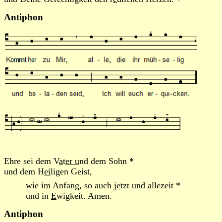
Antiphon
Ehre sei dem V
a
t
er u
nd dem Sohn *
und dem H
ei
ligen Geist,
wie im Anfang, so auch j
e
tzt und allezeit *
und in
E
wigkeit. Amen.
Antiphon