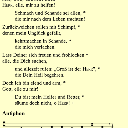
Herr
, eil
e
, mir zu helfen!
Schmach und Schand
e
sei allen, *
die mir nach d
e
m Leben trachten!
Zurückweichen soll
e
n mit Schimpf, *
denen m
ei
n Unglück gefällt,
kehrtmach
e
n in Schande, *
d
ie
mich verlachen.
Lass Deiner sich freuen
u
nd frohlocken *
all
e
, die Dich suchen,
und allezeit rufen: „Groß
i
st der
Herr
”, *
die D
ei
n Heil begehren.
Doch ich bin el
e
nd und arm, *
G
o
tt, eile zu mir!
Du bist mein Helf
e
r und Retter, *
s
äu
me doch n
icht, o
Herr
! +
Antiphon