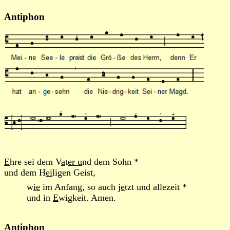
Antiphon
E
hre sei dem V
a
t
er u
nd dem Sohn *
und dem H
ei
ligen Geist,
w
ie
im Anfang, so auch j
e
tzt und allezeit *
und in
E
wigkeit. Amen.
Antiphon