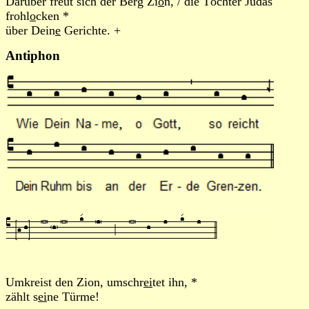
Darüber freut sich der Berg Zi
o
n, / die Töchter Judas
frohl
o
cken *
über Dein
e
Gerichte. +
Antiphon
Umkreist den Zion, umschr
ei
tet ihn, *
zählt s
ei
ne Türme!