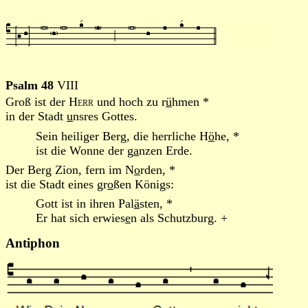
Psalm 48
VIII
Groß ist der
Herr
und hoch zu r
ü
hmen *
in der Stadt
u
nsres Gottes.
Sein heiliger Berg, die herrliche H
ö
he, *
ist die Wonne der g
a
nzen Erde.
Der Berg Zion, fern im N
o
rden, *
ist die Stadt eines gr
o
ßen Königs:
Gott ist in ihren Pal
ä
sten, *
Er hat sich erwies
e
n als Schutzburg. +
Antiphon