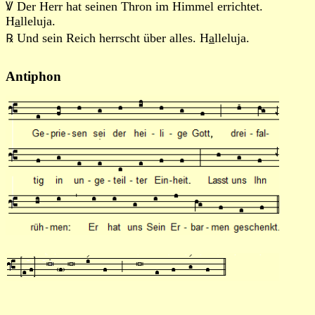
Ꝟ Der Herr hat seinen Thron im Himmel errichtet.
H
a
lleluja.
℞ Und sein Reich herrscht über alles. H
a
lleluja.
Antiphon