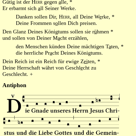
Gütig ist der
Herr
gegen
a
lle, *
Er erbarmt sich
a
ll Seiner Werke.
Danken sollen Dir,
Herr
, all Deine W
e
rke, *
Deine Frommen s
o
llen Dich preisen.
Den Glanz Deines Königtums sollen sie r
ü
hmen *
und sollen von Deiner M
a
cht erzählen,
den Menschen künden Deine mächtigen T
a
ten, *
die herrliche Pr
a
cht Deines Königtums.
Dein Reich ist ein Reich für ewige Z
ei
ten, *
Deine Herrschaft währt von Geschl
e
cht zu
Geschlecht. +
Antiphon