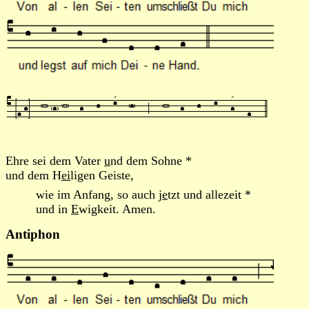
Ehre sei dem Vater
u
nd dem Sohne *
und dem H
ei
ligen Geiste,
wie im Anfang, so auch j
e
tzt und allezeit *
und in
E
wigkeit. Amen.
Antiphon