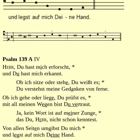
Psalm 139 A
IV
Herr
, Du hast m
i
ch erforscht, *
und D
u
hast mich erkannt.
Ob ich sitze oder steh
e
, Du weißt es; *
Du verstehst meine Ged
a
nken von ferne.
Ob ich gehe oder lieg
e
, Du prüfst es, *
mit all meinen W
e
gen bist D
u ve
rtraut.
Ja, kein Wort ist auf m
ei
ner Zunge, *
das Du,
H
e
rr
, nicht schon kenntest.
Von allen Seit
e
n umgibst Du mich *
und l
e
gst auf mich D
eine
Hand.