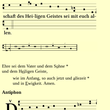
Ehre sei dem Vater und dem S
o
hne *
und dem H
ei
ligen Geiste,
wie im Anfang, so auch jetzt und
a
llezeit *
und in
E
wigkeit. Amen.
Antiphon