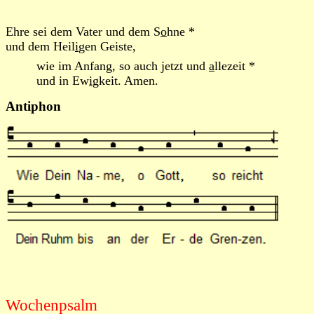
Ehre sei dem Vater und dem S
o
hne *
und dem Heil
i
gen Geiste,
wie im Anfang, so auch jetzt und
a
llezeit *
und in Ew
i
gkeit. Amen.
Antiphon
Wochenpsalm