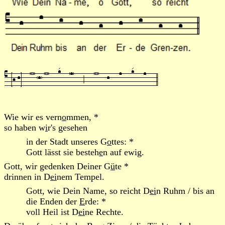
Wie wir es vern
o
mmen, *
so haben w
i
r's gesehen
in der Stadt unseres G
o
ttes: *
Gott lässt sie besteh
e
n auf ewig.
Gott, wir gedenken Deiner G
ü
te *
drinnen in D
ei
nem Tempel.
Gott, wie Dein Name, so reicht D
ei
n Ruhm / bis an
die Enden der
E
rde: *
voll Heil ist D
ei
ne Rechte.