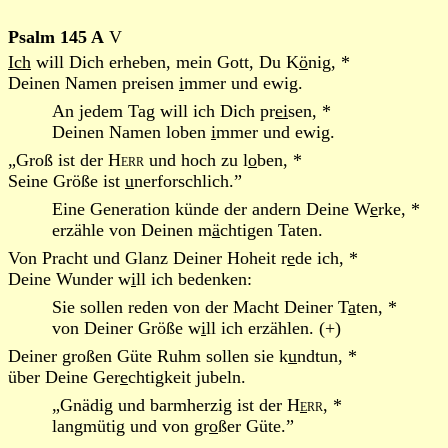
Psalm 145 A
V
Ich
will Dich erheben, mein Gott, Du K
ö
nig, *
Deinen Namen preisen
i
mmer und ewig.
An jedem Tag will ich Dich pr
ei
sen, *
Deinen Namen loben
i
mmer und ewig.
„Groß ist der
Herr
und hoch zu l
o
ben, *
Seine Größe ist
u
nerforschlich.”
Eine Generation künde der andern Deine W
e
rke, *
erzähle von Deinen m
ä
chtigen Taten.
Von Pracht und Glanz Deiner Hoheit r
e
de ich, *
Deine Wunder w
i
ll ich bedenken:
Sie sollen reden von der Macht Deiner T
a
ten, *
von Deiner Größe w
i
ll ich erzählen. (+)
Deiner großen Güte Ruhm sollen sie k
u
ndtun, *
über Deine Ger
e
chtigkeit jubeln.
„Gnädig und barmherzig ist der
H
e
rr
, *
langmütig und von gr
o
ßer Güte.”