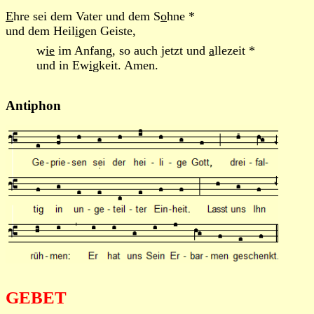
E
hre sei dem Vater und dem S
o
hne *
und dem Heil
i
gen Geiste,
w
ie
im Anfang, so auch jetzt und
a
llezeit *
und in Ew
i
gkeit. Amen.
Antiphon
GEBET