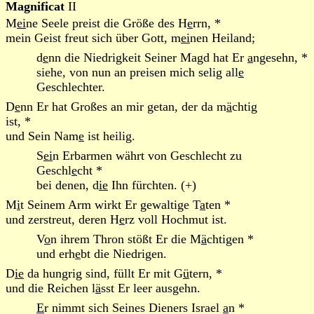
Magnificat
II
M
ei
ne Seele preist die Größe des H
e
rrn, *
mein Geist freut sich über Gott, m
ei
nen Heiland;
d
e
nn die Niedrigkeit Seiner Magd hat Er
a
ngesehn, *
siehe, von nun an preisen mich selig all
e
Geschlechter.
D
e
nn Er hat Großes an mir getan, der da m
ä
chtig
ist, *
und Sein Nam
e
ist heilig.
S
ei
n Erbarmen währt von Geschlecht zu
Geschl
e
cht *
bei denen, d
ie
Ihn fürchten. (+)
M
i
t Seinem Arm wirkt Er gewaltige T
a
ten *
und zerstreut, deren H
e
rz voll Hochmut ist.
V
o
n ihrem Thron stößt Er die M
ä
chtigen *
und erh
e
bt die Niedrigen.
D
ie
da hungrig sind, füllt Er mit G
ü
tern, *
und die Reichen l
ä
sst Er leer ausgehn.
E
r nimmt sich Seines Dieners Israel
a
n *