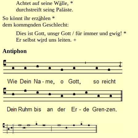
Achtet auf seine W
ä
lle, *
durchstreift sein
e
Paläste.
So könnt ihr erz
ä
hlen *
dem komm
e
nden Geschlecht:
Dies ist Gott, uns
e
r Gott / für immer und
e
wig! *
Er selbst w
i
rd uns leiten. +
Antiphon