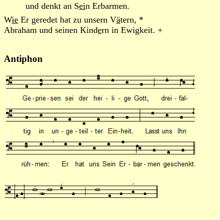
und denkt an S
ei
n Erbarmen.
W
ie
Er geredet hat zu unsern V
ä
tern, *
Abraham und seinen Kind
e
rn in Ewigkeit. +
Antiphon