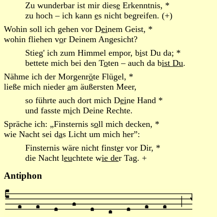
Zu wunderbar ist mir dies
e
Erkenntnis, *
zu hoch – ich kann
e
s nicht begreifen. (+)
Wohin soll ich gehen vor D
ei
nem Geist, *
wohin fliehen v
o
r Deinem Angesicht?
Stieg' ich zum Himmel empor, b
i
st Du da; *
bettete mich bei den T
o
ten – auch da b
ist Du
.
Nähme ich der Morgenr
ö
te Flügel, *
ließe mich nieder
a
m äußersten Meer,
so führte auch dort mich D
ei
ne Hand *
und fasste m
i
ch Deine Rechte.
Spräche ich: „Finsternis s
o
ll mich decken, *
wie Nacht sei d
a
s Licht um mich her”:
Finsternis wäre nicht finst
e
r vor Dir, *
die Nacht l
eu
chtete w
ie de
r Tag. +
Antiphon