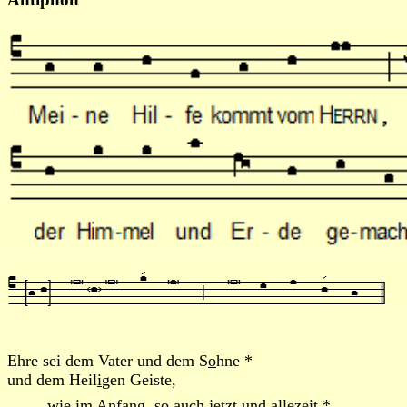
Ehre sei dem Vater und dem S
o
hne *
und dem Heil
i
gen Geiste,
wie im Anfang, so auch jetzt und
a
llezeit *