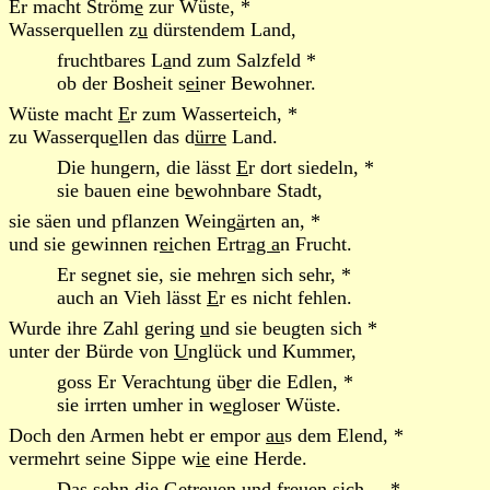
Er macht Ström
e
zur Wüste, *
Wasserquellen z
u
dürstendem Land,
fruchtbares L
a
nd zum Salzfeld *
ob der Bosheit s
ei
ner Bewohner.
Wüste macht
E
r zum Wasserteich, *
zu Wasserqu
e
llen das d
ürre
Land.
Die hungern, die lässt
E
r dort siedeln, *
sie bauen eine b
e
wohnbare Stadt,
sie säen und pflanzen Weing
ä
rten an, *
und sie gewinnen r
ei
chen Ertr
ag a
n Frucht.
Er segnet sie, sie mehr
e
n sich sehr, *
auch an Vieh lässt
E
r es nicht fehlen.
Wurde ihre Zahl gering
u
nd sie beugten sich *
unter der Bürde von
U
nglück und Kummer,
goss Er Verachtung üb
e
r die Edlen, *
sie irrten umher in w
e
gloser Wüste.
Doch den Armen hebt er empor
au
s dem Elend, *
vermehrt seine Sippe w
ie
eine Herde.
Das sehn die Getreu
e
n und freuen sich, – *