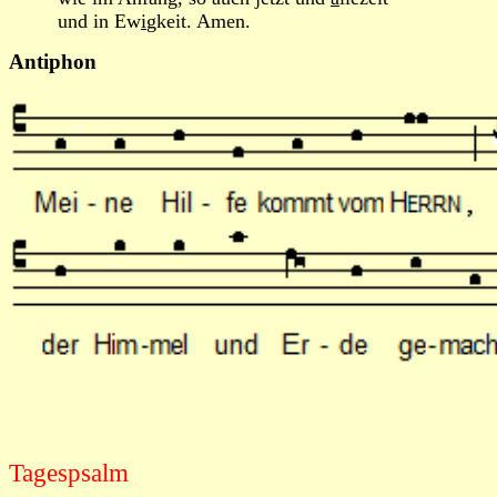
und in Ew
i
gkeit. Amen.
Antiphon
Tagespsalm