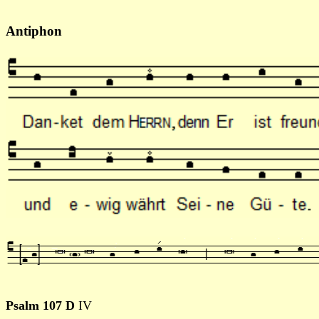
Antiphon
Psalm 107 D
IV