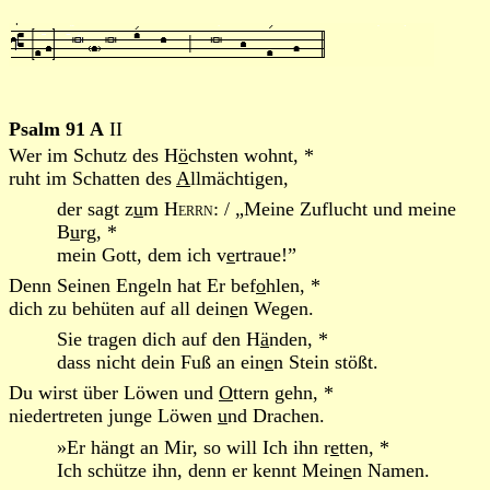
Psalm 91 A
II
Wer im Schutz des H
ö
chsten wohnt, *
ruht im Schatten des
A
llmächtigen,
der sagt z
u
m
Herrn
: / „Meine Zuflucht und meine
B
u
rg, *
mein Gott, dem ich v
e
rtraue!”
Denn Seinen Engeln hat Er bef
o
hlen, *
dich zu behüten auf all dein
e
n Wegen.
Sie tragen dich auf den H
ä
nden, *
dass nicht dein Fuß an ein
e
n Stein stößt.
Du wirst über Löwen und
O
ttern gehn, *
niedertreten junge Löwen
u
nd Drachen.
»Er hängt an Mir, so will Ich ihn r
e
tten, *
Ich schütze ihn, denn er kennt Mein
e
n Namen.