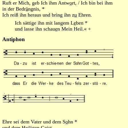
Ruft er Mich, geb Ich ihm Antw
o
rt, / Ich bin bei ihm
in der Bedr
ä
ngnis, *
Ich reiß ihn heraus und bring ihn z
u
Ehren.
Ich sättige ihn mit langem L
e
ben *
und lasse ihn schau
e
n Mein Heil.« +
Antiphon
Ehre sei dem Vater und dem S
o
hn *
und dem Heil
i
gen Geist,