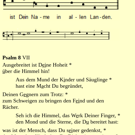
Psalm 8
VII
Ausgebreitet ist D
ei
ne Hoheit *
ü
ber die Himmel hin!
Aus dem Mund der K
i
nder und Säuglinge *
hast eine M
a
cht Du begründet,
Deinen G
e
gnern zum Trotz: *
zum Schweigen zu bringen den F
ei
nd und den
Rächer.
Seh ich die Himmel, das W
e
rk Deiner Finger, *
den Mond und die Sterne, die D
u
bereitet hast:
was ist der Mensch, dass Du s
ei
ner gedenkst, *