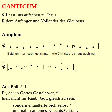
CANTICUM
Ꝟ Lasst uns aufseh
e
n zu Jesus,
℞ dem Anfänger und Vollend
e
r des Glaubens.
Antiphon
Aus Phil 2
II
Er, der in Gottes Gest
a
lt war, *
hielt nicht für Raub, G
o
tt gleich zu sein,
sondern entäußerte Sich s
e
lbst *
und nahm an ein
e
s Knechts Gestalt.