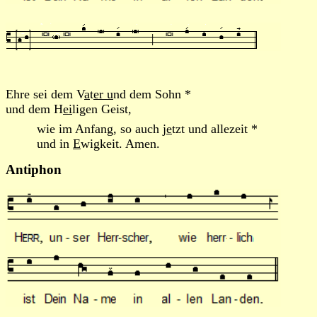
Ehre sei dem V
a
t
er u
nd dem Sohn *
und dem H
ei
ligen Geist,
wie im Anfang, so auch j
e
tzt und allezeit *
und in
E
wigkeit. Amen.
Antiphon