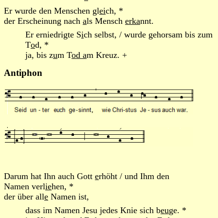
Er wurde den Menschen gl
ei
ch, *
der Erscheinung nach
a
ls Mensch
erka
nnt.
Er erniedrigte S
i
ch selbst, / wurde gehorsam bis zum
T
o
d, *
ja, bis z
u
m T
od a
m Kreuz. +
Antiphon
Darum hat Ihn auch Gott
e
rhöht / und Ihm den
Namen verl
ie
hen, *
der über all
e
Namen ist,
dass im Namen Jesu jedes Knie sich b
eu
ge. *