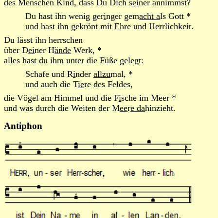
des Menschen Kind, dass Du Dich s
ei
ner annimmst?
Du hast ihn wenig ger
i
nger gem
acht a
ls Gott *
und hast ihn gekrönt mit
E
hre und Herrlichkeit.
Du lässt ihn herrschen
über D
ei
ner H
ände
Werk, *
alles hast du ihm unter die F
ü
ße gelegt:
Schafe und R
i
nder
allzu
mal, *
und auch die T
ie
re des Feldes,
die Vögel am Himmel und die F
i
sche im Meer *
und was durch die Weiten der M
ee
r
e da
hinzieht.
Antiphon