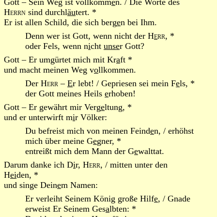
Gott – Sein Weg ist vollkomm
e
n. / Die Worte des
Herrn
sind durchl
äu
tert. *
Er ist allen Schild, die sich berg
e
n bei Ihm.
Denn wer ist Gott, wenn nicht der
H
e
rr
, *
oder Fels, wenn n
i
cht
unse
r Gott?
Gott – Er umgürtet mich mit Kr
a
ft *
und macht meinen Weg v
o
llkommen.
Der
Herr
–
E
r lebt! / Gepriesen sei mein F
e
ls, *
der Gott meines Heils
e
rhoben!
Gott – Er gewährt mir Verg
e
ltung, *
und er unterwirft m
i
r Völker:
Du befreist mich von meinen Feind
e
n, / erhöhst
mich über meine G
e
gner, *
entreißt mich dem Mann der G
e
walttat.
Darum danke ich D
i
r,
Herr
, / mitten unter den
H
ei
den, *
und singe Dein
e
m Namen:
Er verleiht Seinem König große Hilf
e
, / Gnade
erweist Er Seinem Ges
a
lbten: *