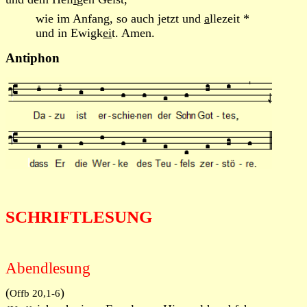
wie im Anfang, so auch jetzt und
a
llezeit *
und in Ewigk
ei
t. Amen.
Antiphon
SCHRIFTLESUNG
Abendlesung
(
)
Offb 20,1-6