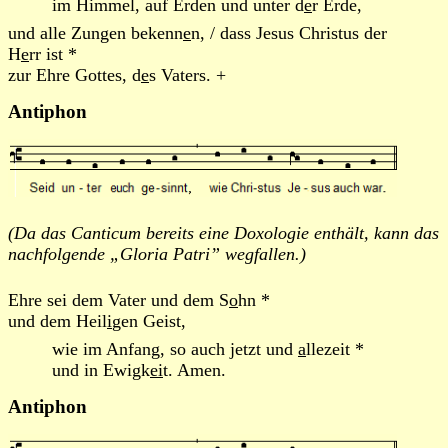
im Himmel, auf Erden und unter d
e
r Erde,
und alle Zungen bekenn
e
n, / dass Jesus Christus der
H
e
rr ist *
zur Ehre Gottes, d
e
s Vaters. +
Antiphon
(Da das Canticum bereits eine Doxologie enthält, kann das
nachfolgende „Gloria Patri” wegfallen.)
Ehre sei dem Vater und dem S
o
hn *
und dem Heil
i
gen Geist,
wie im Anfang, so auch jetzt und
a
llezeit *
und in Ewigk
ei
t. Amen.
Antiphon