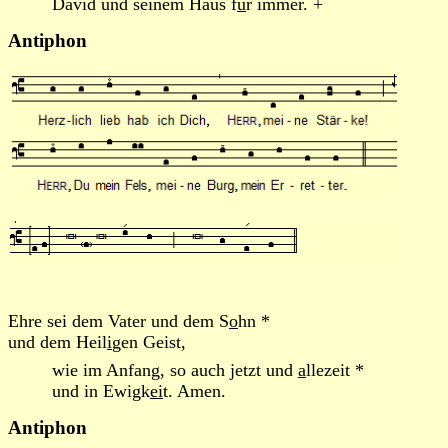
David und seinem Haus f
ü
r immer. +
Antiphon
Ehre sei dem Vater und dem S
o
hn *
und dem Heil
i
gen Geist,
wie im Anfang, so auch jetzt und
a
llezeit *
und in Ewigk
ei
t. Amen.
Antiphon