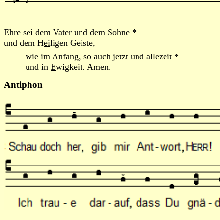
Ehre sei dem Vater
u
nd dem Sohne *
und dem H
ei
ligen Geiste,
wie im Anfang, so auch j
e
tzt und allezeit *
und in
E
wigkeit. Amen.
Antiphon