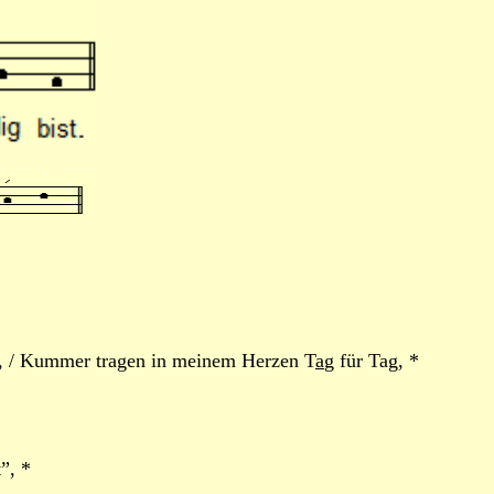
, / Kummer tragen in meinem Herzen T
a
g für Tag, *
”, *