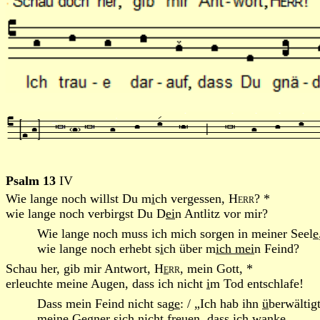
Psalm 13
IV
Wie lange noch willst Du m
i
ch vergessen,
Herr
? *
wie lange noch verbirgst Du D
ei
n Antlitz vor mir?
Wie lange noch muss ich mich sorgen in meiner Seel
e
wie lange noch erhebt s
i
ch über m
ich mei
n Feind?
Schau her, gib mir Antwort,
H
e
rr
, mein Gott, *
erleuchte meine Augen, dass ich nicht
i
m Tod entschlafe!
Dass mein Feind nicht sag
e
: / „Ich hab ihn
ü
berwältigt
meine Gegner sich nicht freu
e
n, dass ich wanke.