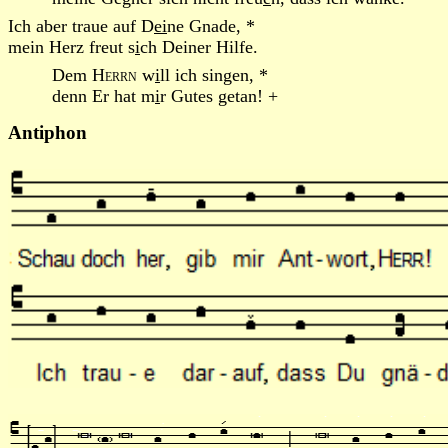
Ich aber traue auf D
ei
ne Gnade, *
mein Herz freut s
i
ch Deiner Hilfe.
Dem
Herrn
w
i
ll ich singen, *
denn Er hat m
i
r Gutes getan! +
Antiphon